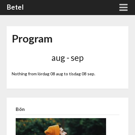
Skip
Betel
to
content
Program
aug - sep
Nothing from lördag 08 aug to tisdag 08 sep.
Bön