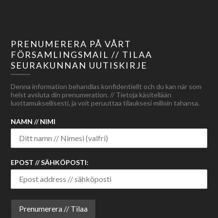
PRENUMERERA PÅ VÅRT
FÖRSAMLINGSMAIL // TILAA
SEURAKUNNAN UUTISKIRJE
Denna information behandlas konfidentiellt och du kan när som
helst avsluta din prenumeration. // Tietoja käsitellään
luottamuksellisesti, ja voit peruuttaa tilauksesi milloin tahansa.
NAMN // NIMI
EPOST // SÄHKÖPOSTI: