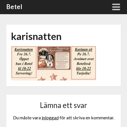
Skip
Betel
to
content
karisnatten
Lämna ett svar
Du måste vara
inloggad
för att skriva en kommentar.